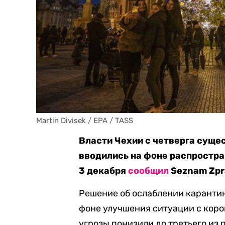
Martin Divisek / EPA / TASS
Власти Чехии с четверга суще
вводились на фоне распростра
3 декабря
сообщил
Seznam Zpr
Решение об ослаблении каранти
фоне улучшения ситуации с коро
угрозы понизили до третьего из 