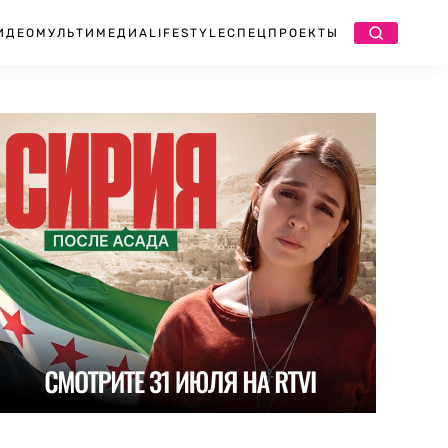
ИДЕО
МУЛЬТИМЕДИА
LIFESTYLE
СПЕЦПРОЕКТЫ