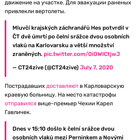
движение на участке. Для эвакуации раненых
привлекли вертолеты.
Mluvčí krajských záchranářů Hes potvrdil v
ČT dvě úmrtí po čelní srážce dvou osobních
vlaků na Karlovarsku a větší množství
zraněných.
pic.twitter.com/0iOWICtjwJ
— CT24zive (@CT24zive)
July 7, 2020
Пострадавших
доставляют
в Карловарскую
краевую больницу. На место катастрофы
отправился
вице-премьер Чехии Карел
Гавличек.
Dnes v 15:10 došlo k čelní srážce dvou
osobních vlaků mezi Perninkem a Novými