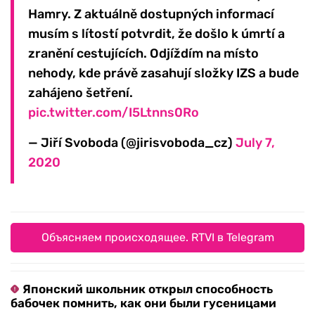
Hamry. Z aktuálně dostupných informací
musím s lítostí potvrdit, že došlo k úmrtí a
zranění cestujících. Odjíždím na místo
nehody, kde právě zasahují složky IZS a bude
zahájeno šetření.
pic.twitter.com/I5Ltnns0Ro
— Jiří Svoboda (@jirisvoboda_cz)
July 7,
2020
Объясняем происходящее. RTVI в Telegram
Японский школьник открыл способность
бабочек помнить, как они были гусеницами