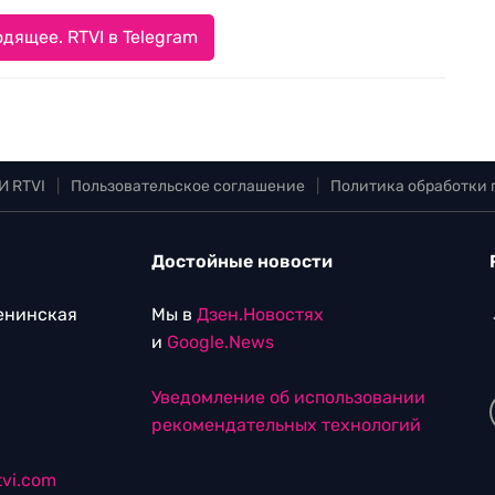
дящее. RTVI в Telegram
И RTVI
|
Пользовательское соглашение
|
Политика обработки
Достойные новости
Ленинская
Мы в
Дзен.Новостях
и
Google.News
Уведомление об использовании
рекомендательных технологий
vi.com