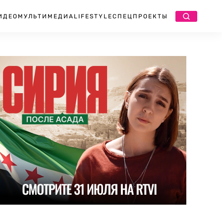
ИДЕО
МУЛЬТИМЕДИА
LIFESTYLE
СПЕЦПРОЕКТЫ