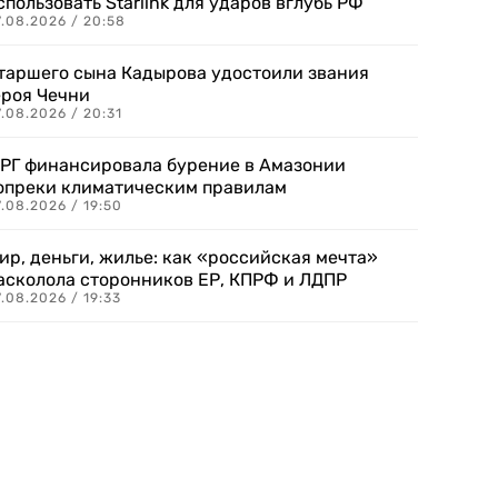
спользовать Starlink для ударов вглубь РФ
7.08.2026 / 20:58
таршего сына Кадырова удостоили звания
ероя Чечни
.08.2026 / 20:31
РГ финансировала бурение в Амазонии
опреки климатическим правилам
.08.2026 / 19:50
ир, деньги, жилье: как «российская мечта»
асколола сторонников ЕР, КПРФ и ЛДПР
.08.2026 / 19:33