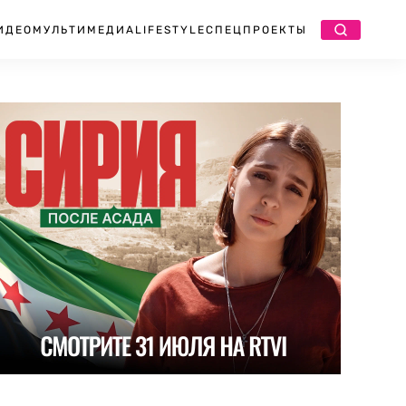
ИДЕО
МУЛЬТИМЕДИА
LIFESTYLE
СПЕЦПРОЕКТЫ