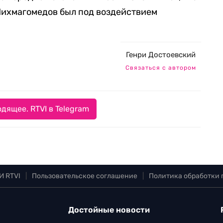
Шихмагомедов был под воздействием
Генри Достоевский
Связаться с автором
дящее. RTVI в Telegram
И RTVI
|
Пользовательское соглашение
|
Политика обработки
Достойные новости