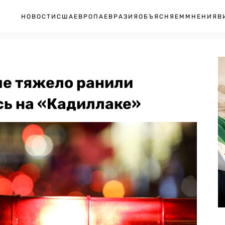
НОВОСТИ
США
ЕВРОПА
ЕВРАЗИЯ
ОБЪЯСНЯЕМ
МНЕНИЯ
В
ые тяжело ранили
сь на «Кадиллаке»