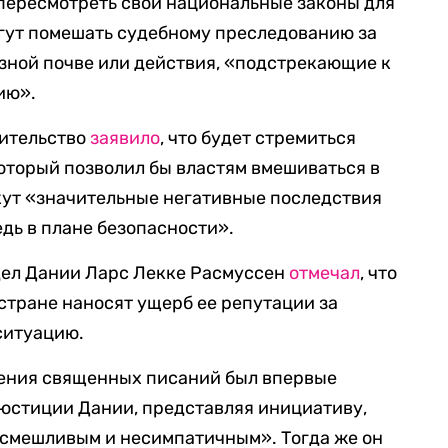
пересмотреть свои национальные законы для
гут помешать судебному преследованию за
зной почве или действия, «подстрекающие к
ию».
вительство
заявило
, что будет стремиться
оторый позволил бы властям вмешиваться в
кут «значительные негативные последствия
едь в плане безопасности».
дел Дании Ларс Лекке Расмуссен
отмечал
, что
стране наносят ущерб ее репутации за
ситуацию.
нения священных писаний был впервые
 юстиции Дании, представляя инициативу,
асмешливым и несимпатичным». Тогда же он