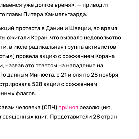
иваемся уже долгое время», — приводит
го главы Питера Хаммельгаарда.
акций протеста в Дании и Швеции, во время
ы сжигали Коран, что вызвало недовольство
ти, в июле радикальная группа активистов
риоты») провела акцию с сожжением Корана
, назвав это ответом на нападение на
По данным Минюста, с 21 июля по 28 ноября
истрировала 528 акции с сожжением
енных флагов.
равам человека (СПЧ)
принял
резолюцию,
священных книг. Представители 28 стран