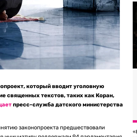
опроект, который вводит уголовную
ие священных текстов, таких как Коран,
щает
пресс-служба датского министерства
ринятию законопроекта предшествовали
«
те инициативу поддержали 94 парламентария,