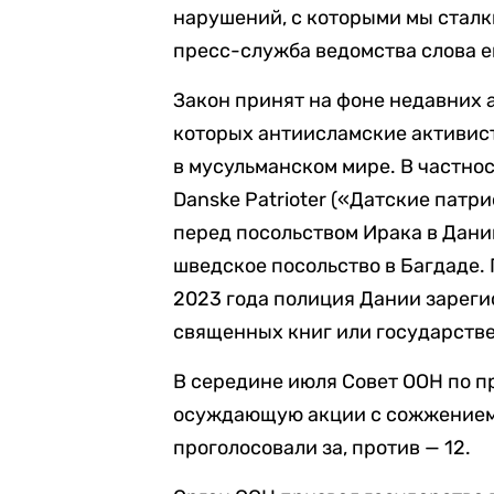
нарушений, с которыми мы сталк
пресс-служба ведомства слова е
Закон принят на фоне недавних 
которых антиисламские активист
в мусульманском мире. В частнос
Danske Patrioter («Датские пат
перед посольством Ирака в Дании
шведское посольство в Багдаде. 
2023 года полиция Дании зарег
священных книг или государств
В середине июля Совет ООН по п
осуждающую акции с сожжением 
проголосовали за, против — 12.