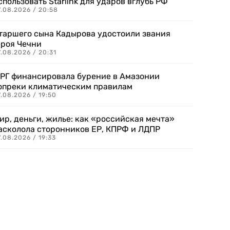
спользовать Starlink для ударов вглубь РФ
7.08.2026 / 20:58
таршего сына Кадырова удостоили звания
ероя Чечни
.08.2026 / 20:31
РГ финансировала бурение в Амазонии
опреки климатическим правилам
.08.2026 / 19:50
ир, деньги, жилье: как «российская мечта»
асколола сторонников ЕР, КПРФ и ЛДПР
.08.2026 / 19:33