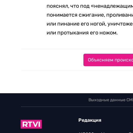
пояснял, что под «ненадлежащи
понимается сжигание, проливани
или пинание его ногой, уничтож
или протыкания его ножом.
Объясняем происхо
Выходные данные СМ
Редакция