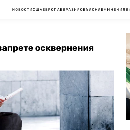
НОВОСТИ
США
ЕВРОПА
ЕВРАЗИЯ
ОБЪЯСНЯЕМ
МНЕНИЯ
В
 запрете осквернения