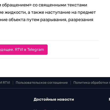
м обращением» со священными текстами
е жидкости, а также наступание на предмет
ение объекта путем разрывания, разрезания
дящее. RTVI в Telegram
И RTVI
|
Пользовательское соглашение
|
Политика обработки
Достойные новости