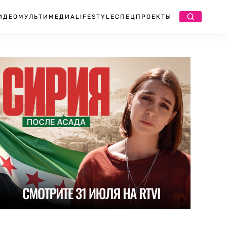
ИДЕО
МУЛЬТИМЕДИА
LIFESTYLE
СПЕЦПРОЕКТЫ