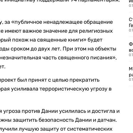
и
0
С
у, за «публичное ненадлежащее обращение
Г
ые имеют важное значение для религиозных
07
торый похож на священные книги» будет
Ф
ды сроком до двух лет. При этом на объекты
в
07
«незначительная часть священного писания»,
ет.
М
р
проект был принят с целью прекратить
07
рая усиливала террористическую угрозу в
я угроза против Дании усилилась и достигла и
олжны защитить безопасность Дании и датчан.
олучили лучшую защиту от систематических