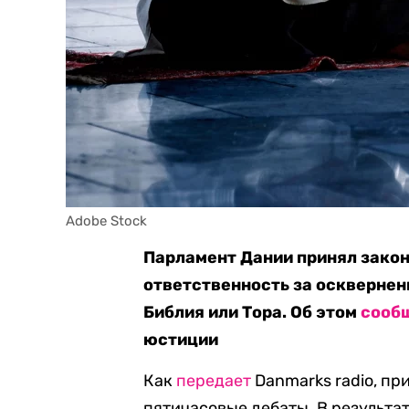
Adobe Stock
Парламент Дании принял закон
ответственность за осквернен
Библия или Тора. Об этом
сооб
юстиции
Как
передает
Danmarks radio, п
пятичасовые дебаты. В результа