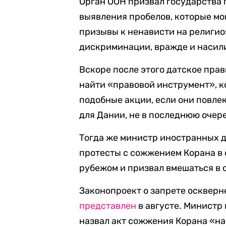
Орган ООН призвал государства 
выявления пробелов, которые мо
призывы к ненависти на религио
дискриминации, вражде и насил
Вскоре после этого датское пра
найти «правовой инструмент», к
подобные акции, если они повле
для Дании, не в последнюю очер
Тогда же министр иностранных 
протесты с сожжением Корана в 
рубежом и призвал вмешаться в 
Законопроект о запрете осквер
представлен
в августе. Министр
назвал акт сожжения Корана «н