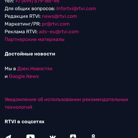
тел:
+7 (499) 579-86-96
Для общих вопросов:
Infortvi@rtvi.com
Редакция RTVI:
news@rtvi.com
Маркетинг/PR:
pr@rtvi.com
Реклама RTVI:
adv-eu@rtvi.com
Партнерские материалы
Достойные новости
Мы в
Дзен.Новостях
и
Google.News
Уведомление об использовании рекомендательных
технологий
RTVI в соцсетях