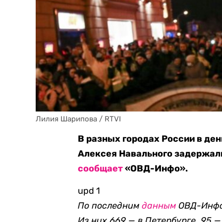
Лилия Шарипова / RTVI
В разных городах России в де
Алексея Навального задержали
сообщает
«ОВД-Инфо».
upd 1
По последним
данным
ОВД-Инфо,
Из них 669 — в Петербурге, 95 —