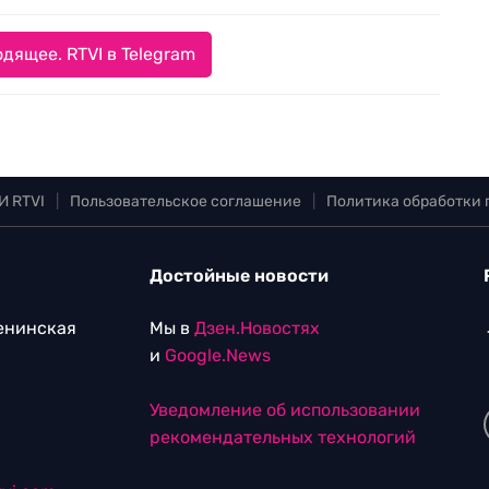
дящее. RTVI в Telegram
И RTVI
|
Пользовательское соглашение
|
Политика обработки
Достойные новости
Ленинская
Мы в
Дзен.Новостях
и
Google.News
Уведомление об использовании
рекомендательных технологий