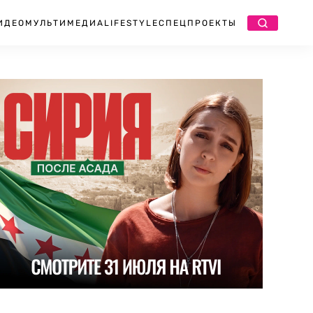
ИДЕО
МУЛЬТИМЕДИА
LIFESTYLE
СПЕЦПРОЕКТЫ