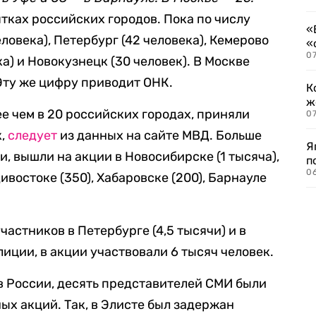
тках российских городов. Пока по числу
«
овека), Петербург (42 человека), Кемерово
«
07
ка) и Новокузнецк (30 человек). В Москве
Эту же цифру приводит ОНК.
К
ж
е чем в 20 российских городах, приняли
0
к,
следует
из данных на сайте МВД. Больше
Я
, вышли на акции в Новосибирске (1 тысяча),
п
0
дивостоке (350), Хабаровске (200), Барнауле
частников в Петербурге (4,5 тысячи) и в
лиции, в акции участвовали 6 тысяч человек.
в России, десять представителей СМИ были
ых акций. Так, в Элисте был задержан