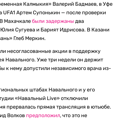
ременная Калмыкия» Валерий Бадмаев, в Уфе
а UFA1 Артем Супонькин — после проверки
 В Махачкале
были задержаны
два
Юлия Сугуева и Барият Идрисова. В Казани
ань» Глеб Меркин.
шли несогласованные акции в поддержку
я Навального. Уже три недели он держит
обы к нему допустили независимого врача из-
гиональных штабах Навального и у его
студии «Навальный Live» отключили
емя прервалась прямая трансляция в ютьюбе.
нид Волков
предположил
, что это не