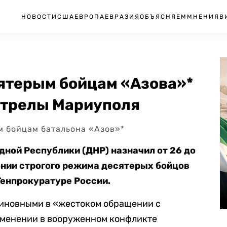
НОВОСТИ
США
ЕВРОПА
ЕВРАЗИЯ
ОБЪЯСНЯЕМ
МНЕНИЯ
В
сятерым бойцам «Азова»*
бстрелы Мариуполя
м бойцам батальона «Азов»*
ной Республики (ДНР) назначил от 26 до
онии строгого режима
десятерых
бойцов
Генпрокуратуре России.
иновными в «жестоком обращении с
менении в вооруженном конфликте