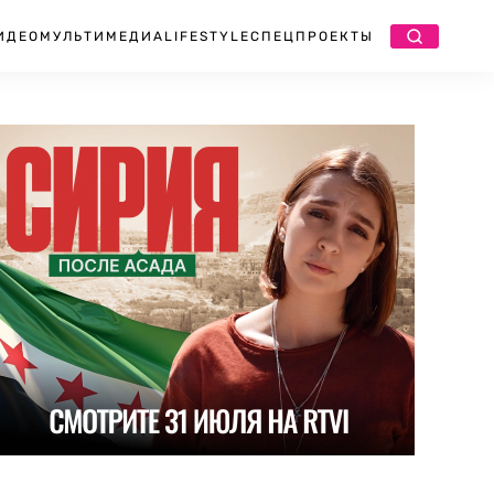
ИДЕО
МУЛЬТИМЕДИА
LIFESTYLE
СПЕЦПРОЕКТЫ