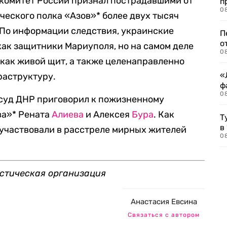
 комитет России признал пострадавшими от
п
08
еского полка «Азов»* более двух тысяч
По информации следствия, украинские
П
о
ак защитники Мариуполя, но на самом деле
08
как живой щит, а также целенаправленно
«
раструктуру.
ф
0
 суд ДНР приговорил к пожизненному
ва»* Рената
Алиева
и Алексея
Бура
. Как
Т
в
 участвовали в расстреле мирных жителей
08
стическая организация
Анастасия Евсина
Связаться с автором