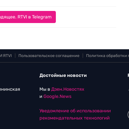
дящее. RTVI в Telegram
И RTVI
|
Пользовательское соглашение
|
Политика обработки
Достойные новости
Ленинская
Мы в
Дзен.Новостях
и
Google.News
Уведомление об использовании
рекомендательных технологий