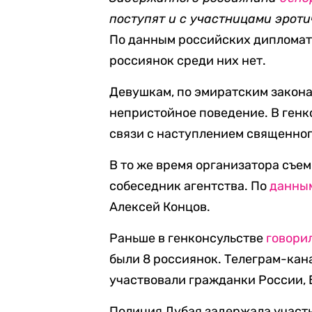
поступят и с участницами эроти
По данным российских дипломато
россиянок среди них нет.
Девушкам, по эмиратским закона
непристойное поведение. В генк
связи с наступлением священног
В то же время организатора съем
собеседник агентства. По
данны
Алексей Концов.
Раньше в генконсульстве
говори
были 8 россиянок. Телеграм-ка
участвовали гражданки России, 
Полиция Дубая задержала участ