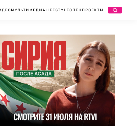
ИДЕО
МУЛЬТИМЕДИА
LIFESTYLE
СПЕЦПРОЕКТЫ