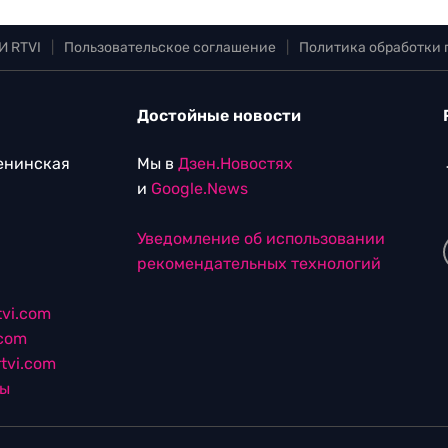
И RTVI
|
Пользовательское соглашение
|
Политика обработки
Достойные новости
Ленинская
Мы в
Дзен.Новостях
и
Google.News
Уведомление об использовании
рекомендательных технологий
vi.com
.com
tvi.com
лы