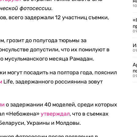
н
10
ческой фотосессии.
в, всего задержали 12 участниц съемки,
«
п
0
м, грозит до полугода тюрьмы за
И
онсульстве допустили, что их помилуют в
09
о мусульманского месяца Рамадан.
А
п
ки могут посадить на полтора года, пояснил
09
м
Life, задержанного россиянина зовут
ли
о задержании 40 моделей, среди которых
нал «Небожена»
утвер
ждал
, что в съемках
Беларуси, Украины и Молдовы.
ников фотосессии после появления в