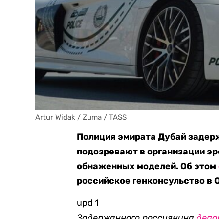
Artur Widak / Zuma / TASS
Полиция эмирата Дубай задер
подозревают в организации эр
обнаженных моделей. Об этом
российское генконсульство в 
upd 1
Задержанного россиянина
депо