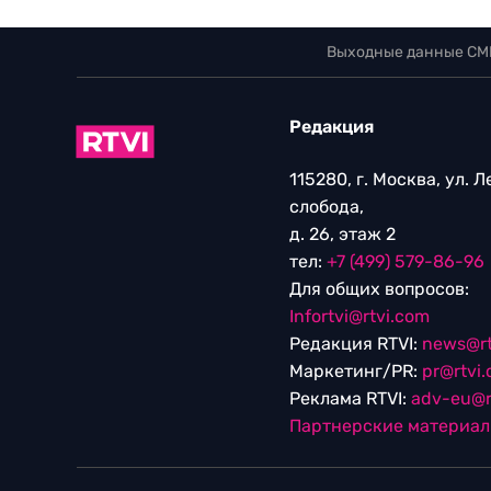
Выходные данные СМ
Редакция
115280, г. Москва, ул. 
слобода,
д. 26, этаж 2
тел:
+7 (499) 579-86-96
Для общих вопросов:
Infortvi@rtvi.com
Редакция RTVI:
news@rt
Маркетинг/PR:
pr@rtvi
Реклама RTVI:
adv-eu@r
Партнерские материа