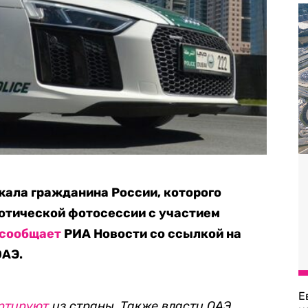
жала гражданина России, которого
отической фотосессии с участием
сообщает
РИА Новости со ссылкой на
ОАЭ.
Е
ртируют
из страны. Также власти ОАЭ