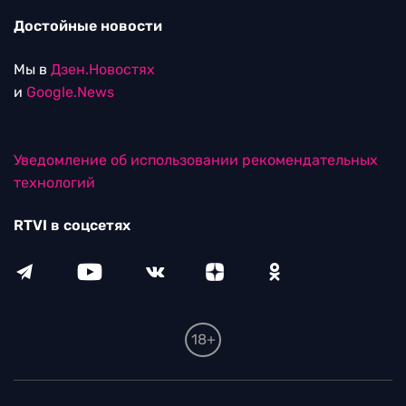
Достойные новости
Мы в
Дзен.Новостях
и
Google.News
Уведомление об использовании рекомендательных
технологий
RTVI в соцсетях
18+