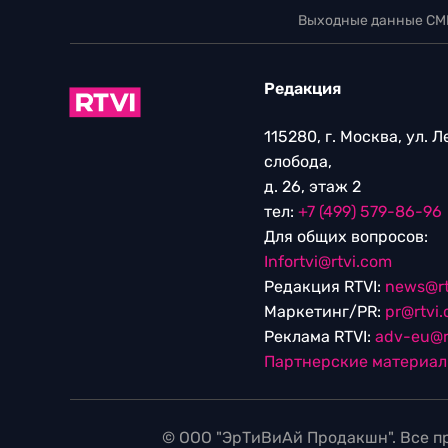
Выходные данные СМ
Редакция
115280, г. Москва, ул. 
слобода,
д. 26, этаж 2
тел:
+7 (499) 579-86-96
Для общих вопросов:
Infortvi@rtvi.com
Редакция RTVI:
news@rt
Маркетинг/PR:
pr@rtvi
Реклама RTVI:
adv-eu@r
Партнерские материа
© ООО "ЭрТиВиАй Продакшн". Все пр