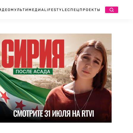
ИДЕО
МУЛЬТИМЕДИА
LIFESTYLE
СПЕЦПРОЕКТЫ