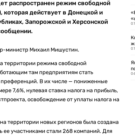
дет распространен режим свободной
, которая действует в Донецкой и
«
«
убликах, Запорожской и Херсонской
07
 сообщении.
К
ж
ер-министр Михаил Мишустин.
0
Я
на территории режима свободной
п
аботающим там предприятиям стать
0
 преференций. В их числе — пониженные
ере 7,6%, нулевая ставка налога на прибыль,
тпроекта, освобождение от уплаты налога на
на территории новых регионов была создана
ь ее участниками стали 268 компаний. Для