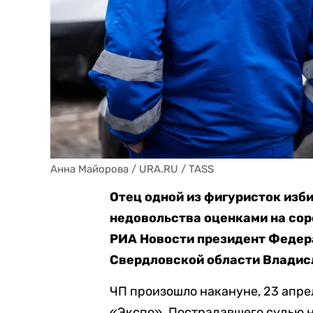
Анна Майорова / URA.RU / TASS
Отец одной из фигуристок изб
недовольства оценками на сор
РИА Новости президент Федера
Свердловской области Владис
ЧП произошло накануне, 23 апрел
«Экспо». Пострадавшего судью н