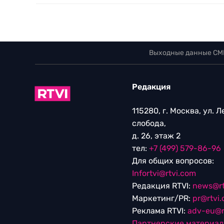
Выходные данные СМ
Редакция
115280, г. Москва, ул. 
слобода,
д. 26, этаж 2
тел:
+7 (499) 579-86-96
Для общих вопросов:
Infortvi@rtvi.com
Редакция RTVI:
news@rt
Маркетинг/PR:
pr@rtvi
Реклама RTVI:
adv-eu@r
Партнерские материа