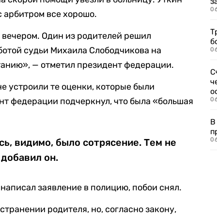
з
0
с арбитром все хорошо.
Т
 вечером. Один из родителей решил
б
ботой судьи Михаила Слободчикова на
0
танию», — отметил президент федерации.
С
ч
 не устроили те оценки, которые были
о
нт федерации подчеркнул, что была «большая
0
В
п
0
сь, видимо, было сотрясение. Тем не
 добавил он.
 написал заявление в полицию, побои снял.
транении родителя, но, согласно закону,