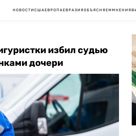
НОВОСТИ
США
ЕВРОПА
ЕВРАЗИЯ
ОБЪЯСНЯЕМ
МНЕНИЯ
В
игуристки избил судью
енками дочери