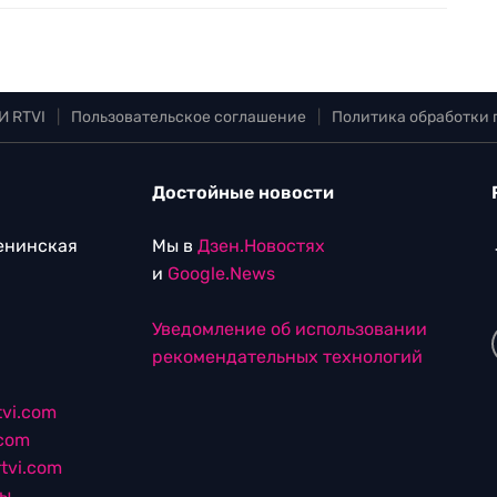
И RTVI
|
Пользовательское соглашение
|
Политика обработки
Достойные новости
Ленинская
Мы в
Дзен.Новостях
и
Google.News
Уведомление об использовании
рекомендательных технологий
vi.com
.com
tvi.com
лы