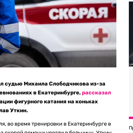
ил судью Михаила Слободчикова из-за
евнованиях в Екатеринбурге,
рассказал
ции фигурного катания на коньках
лав Уткин.
я, во время тренировки в Екатеринбурге в
П
а скорой помощи увезли в больницу. Уткин