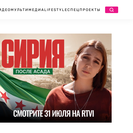
ИДЕО
МУЛЬТИМЕДИА
LIFESTYLE
СПЕЦПРОЕКТЫ