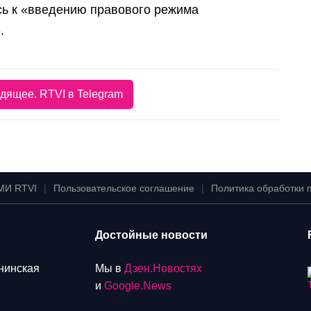
сь к «введению правового режима
.
дящее. RTVI в Telegram
МИ RTVI
|
Пользовательское соглашение
|
Политика обработки 
Достойные новости
енинская
Мы в
Дзен.Новостях
и
Google.News