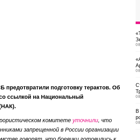
«
З
08
«
А
08
С
Б предотвратили подготовку терактов. Об
Т
со ссылкой на Национальный
08
(НАК).
В
р
ррористическом комитете
уточнили
, что
08
никами запрещенной в России организации
омстве говорят, что боевики готовились к