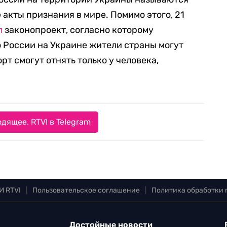
акты признания в мире. Помимо этого, 21
л
законопроект, согласно которому
России на Украине жители страны могут
т смогут отнять только у человека,
дящее. RTVI в Telegram
И RTVI
|
Пользовательское соглашение
|
Политика обработки
Достойные новости