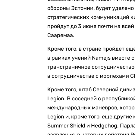
обороны Эстонии, будет уделено
стратегических коммуникаций ки
пройдут до 3 июня почти на все
Сааремаа.
Кроме того, в стране пройдет е
в рамках учений Namejs вместе 
трансграничное сотрудничество,
в сотрудничестве с морпехами С
Кроме того, штаб Северной диви
Legion. В соседней с республико
международных маневров, которы
Legion и, кроме того, еще други
Summer Shield и Hedgehog. Парл
заявления, в которых действия 