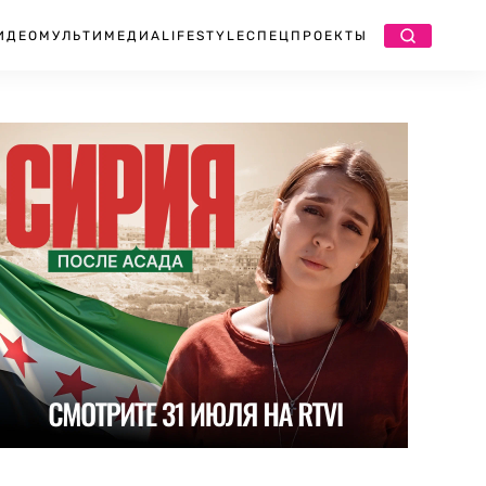
ИДЕО
МУЛЬТИМЕДИА
LIFESTYLE
СПЕЦПРОЕКТЫ