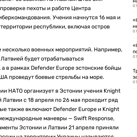
н
07
 проверке пехоты и работе Центра
беркомандования. Учения начнутся 16 мая и
«
й территории республики, включая остров
н
07
«
ще несколько военных мероприятий. Например,
п
07
с Латвией будет отрабатываться
 а в рамках Defender Europe эстонские бойцы
Т
ША проведут боевые стрельбы на море.
з
07
зии НАТО организует в Эстонии учения Knight
й Латвии с 18 апреля по 26 мая проходит ряд
е также включают Defender Europe и Knight
е международные маневры — Swift Response,
аменты Эстонии и Латвии 21 апреля приняли
России на территории Украины называются