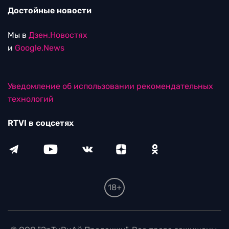
Достойные новости
Мы в
Дзен.Новостях
и
Google.News
Уведомление об использовании рекомендательных
технологий
RTVI в соцсетях
18+