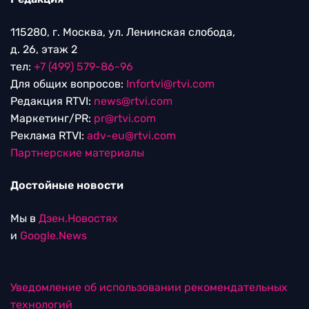
115280, г. Москва, ул. Ленинская слобода,
д. 26, этаж 2
тел:
+7 (499) 579-86-96
Для общих вопросов:
Infortvi@rtvi.com
Редакция RTVI:
news@rtvi.com
Маркетинг/PR:
pr@rtvi.com
Реклама RTVI:
adv-eu@rtvi.com
Партнерские материалы
Достойные новости
Мы в
Дзен.Новостях
и
Google.News
Уведомление об использовании рекомендательных
технологий