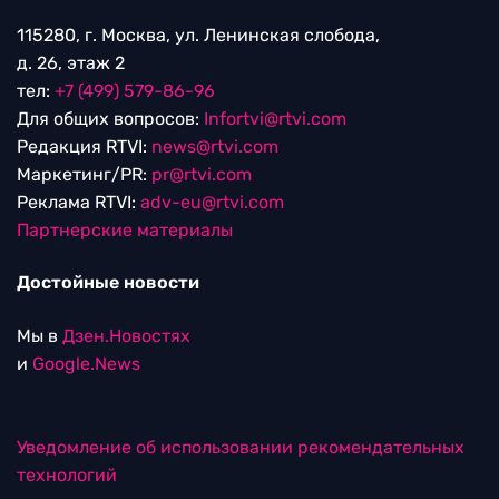
115280, г. Москва, ул. Ленинская слобода,
д. 26, этаж 2
тел:
+7 (499) 579-86-96
Для общих вопросов:
Infortvi@rtvi.com
Редакция RTVI:
news@rtvi.com
Маркетинг/PR:
pr@rtvi.com
Реклама RTVI:
adv-eu@rtvi.com
Партнерские материалы
Достойные новости
Мы в
Дзен.Новостях
и
Google.News
Уведомление об использовании рекомендательных
технологий