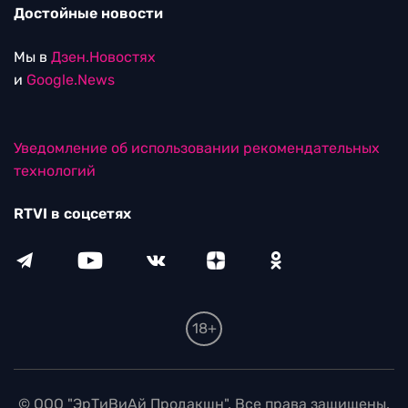
Достойные новости
Мы в
Дзен.Новостях
и
Google.News
Уведомление об использовании рекомендательных
технологий
RTVI в соцсетях
18+
© ООО "ЭрТиВиАй Продакшн". Все права защищены.