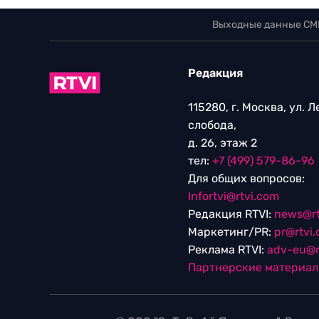
Выходные данные СМ
Редакция
115280, г. Москва, ул. 
слобода,
д. 26, этаж 2
тел:
+7 (499) 579-86-96
Для общих вопросов:
Infortvi@rtvi.com
Редакция RTVI:
news@rt
Маркетинг/PR:
pr@rtvi
Реклама RTVI:
adv-eu@r
Партнерские материа