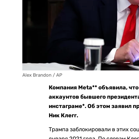
Alex Brandon / AP
Компания Meta** объявила, чт
аккаунтов бывшего президент
инстаграме*. Об этом заявил п
Ник Клегг.
Трампа заблокировали в этих со
января 2021 года. По словам Кле