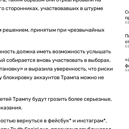
го сторонниках, участвовавших в штурме
С
п
08
м решением, принятым при чрезвычайных
П
о
08
енность должна иметь возможность услышать
й собирается вновь участвовать в выборах.
«
ф
ановку» и выразила уверенность, что риски
0
у блокировку аккаунтов Трампа можно не
етей Трампу будут грозить более серьезные,
аказания.
остью вернуться в фейсбук* и инстаграм*,