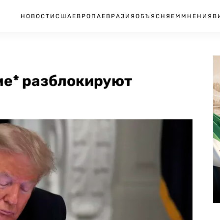
НОВОСТИ
США
ЕВРОПА
ЕВРАЗИЯ
ОБЪЯСНЯЕМ
МНЕНИЯ
В
ме* разблокируют