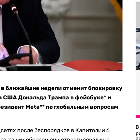
о в ближайшие недели отменит блокировку
а США Дональда Трампа в фейсбуке* и
резидент Meta** по глобальным вопросам
В
цсетях после беспорядков в Капитолии 6
р
гга, таким образом они отреагировали на
08