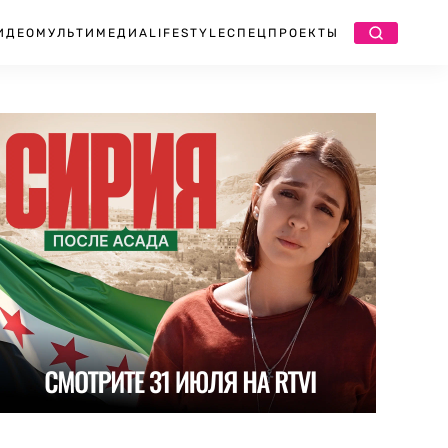
ИДЕО
МУЛЬТИМЕДИА
LIFESTYLE
СПЕЦПРОЕКТЫ