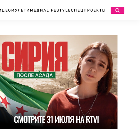
ИДЕО
МУЛЬТИМЕДИА
LIFESTYLE
СПЕЦПРОЕКТЫ