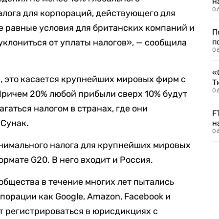
н
06
алога для корпораций, действующего для
ее равные условия для британских компаний и
П
уклониться от уплаты налогов», — сообщила
п
0
«
, это касается крупнейших мировых фирм с
Т
06
Причем 20% любой прибыли сверх 10% будут
агаться налогом в странах, где они
F
 Сунак.
н
06
инимального налога для крупнейших мировых
рмате G20. В него входит и Россия.
бщества в течение многих лет пытались
рпорации как Google, Amazon, Facebook и
ют регистрироваться в юрисдикциях с