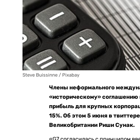
Steve Buissinne / Pixabay
Члены неформального междуна
«историческому» соглашению п
прибыль для крупных корпорац
15%. Об этом 5 июня в твиттер
Великобритании Риши Сунак.
«G7 согласилась с принципом вв