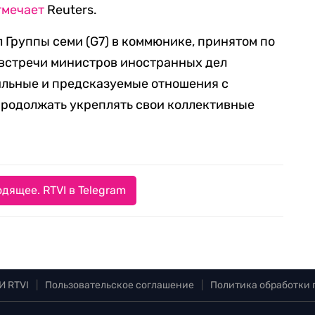
тмечает
Reuters.
 Группы семи (G7) в коммюнике, принятом по
й встречи министров иностранных дел
ильные и предсказуемые отношения с
продолжать укреплять свои коллективные
дящее. RTVI в Telegram
И RTVI
|
Пользовательское соглашение
|
Политика обработки