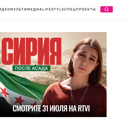
ИДЕО
МУЛЬТИМЕДИА
LIFESTYLE
СПЕЦПРОЕКТЫ