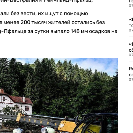
ейн-Вестфалия и Рейнланд-Пфальц.
п
07
пали без вести, их ищут с помощью
«
е менее 200 тысяч жителей остались без
т
д-Пфальце за сутки выпало 148 мм осадков на
07
«
о
07
R
о
07