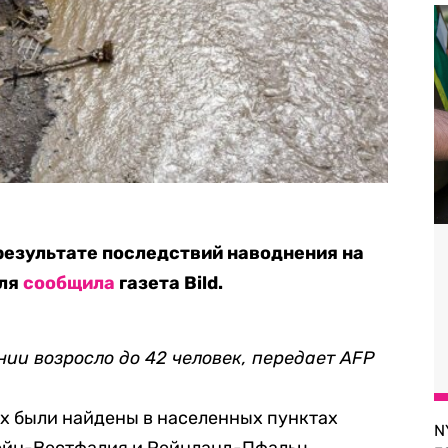
 результате последствий наводнения на
юля
сообщила
газета Bild.
нии возросло до 42 человек, передает AFP
их были найдены в населенных пунктах
N