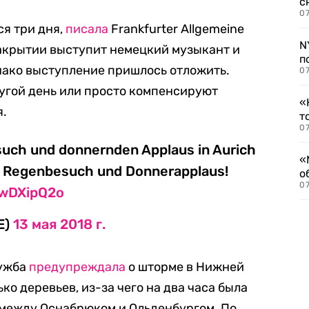
с
07
я три дня,
писала
Frankfurter Allgemeine
N
 закрытии выступит немецкий музыкант и
п
нако выступление пришлось отложить.
07
угой день или просто компенсируют
«
я.
т
07
such und donnernden Applaus in Aurich
«
uf Regenbesuch und Donnerapplaus!
о
07
nwDXipQ2o
E)
13 мая 2018 г.
лужба
предупреждала
о шторме в Нижней
ко деревьев, из-за чего на два часа была
 между Оснабрюком и Ольденбургом. По