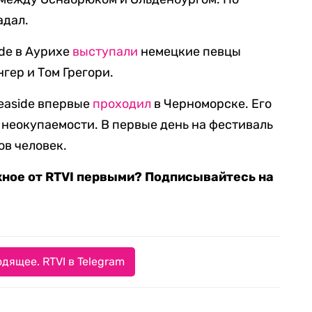
адал.
de в Аурихе
выступали
немецкие певцы
гер и Том Грегори.
easide впервые
проходил
в Черноморске. Его
 неокупаемости. В первые день на фестиваль
ов человек.
жное от RTVI первыми? Подписывайтесь на
дящее. RTVI в Telegram