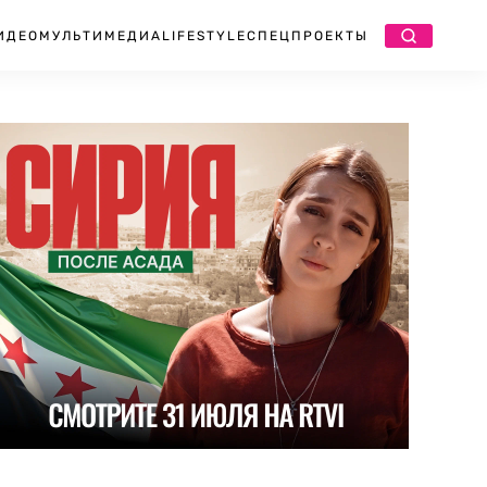
ИДЕО
МУЛЬТИМЕДИА
LIFESTYLE
СПЕЦПРОЕКТЫ