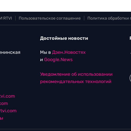
И RTVI
|
Пользовательское соглашение
|
Политика обработки
Достойные новости
Ленинская
Мы в
Дзен.Новостях
и
Google.News
Уведомление об использовании
рекомендательных технологий
vi.com
.com
tvi.com
лы