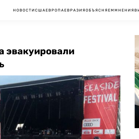
НОВОСТИ
США
ЕВРОПА
ЕВРАЗИЯ
ОБЪЯСНЯЕМ
МНЕНИЯ
В
ма эвакуировали
ь