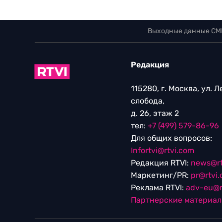
Выходные данные СМ
Редакция
115280, г. Москва, ул. 
слобода,
д. 26, этаж 2
тел:
+7 (499) 579-86-96
Для общих вопросов:
Infortvi@rtvi.com
Редакция RTVI:
news@rt
Маркетинг/PR:
pr@rtvi
Реклама RTVI:
adv-eu@r
Партнерские материа