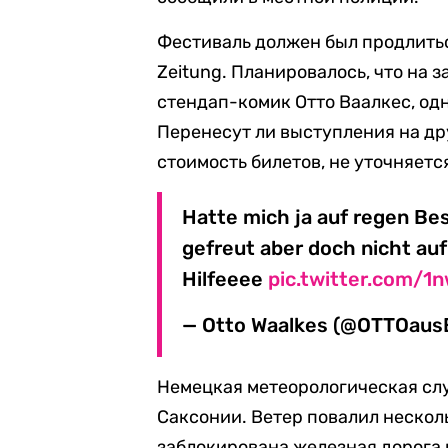
Фестиваль должен был продлитьс
Zeitung. Планировалось, что на
стендап-комик Отто Ваалкес, од
Перенесут ли выступления на др
стоимость билетов, не уточняетс
Hatte mich ja auf regen Be
gefreut aber doch nicht a
Hilfeeee
pic.twitter.com/1
— Otto Waalkes (@OTTOaus
Немецкая метеорологическая с
Саксонии. Ветер повалил несколь
заблокирована железная дорога