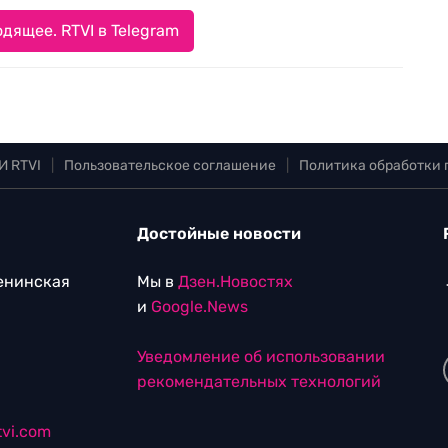
дящее. RTVI в Telegram
И RTVI
|
Пользовательское соглашение
|
Политика обработки
Достойные новости
Ленинская
Мы в
Дзен.Новостях
и
Google.News
Уведомление об использовании
рекомендательных технологий
vi.com