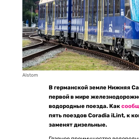
Alstom
В германской земле Нижняя С
первой в мире железнодорожн
водородные поезда. Как
сооб
пять поездов Coradia iLint, к к
заменят дизельные.
Главное преимущество водородны