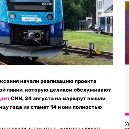
аксония начали реализацию проекта
ой линии, которую целиком обслуживают
щает
CNN, 24 августа на маршрут вышли
онцу года их станет 14 и они полностью
У
х поездов в том, что они не производят