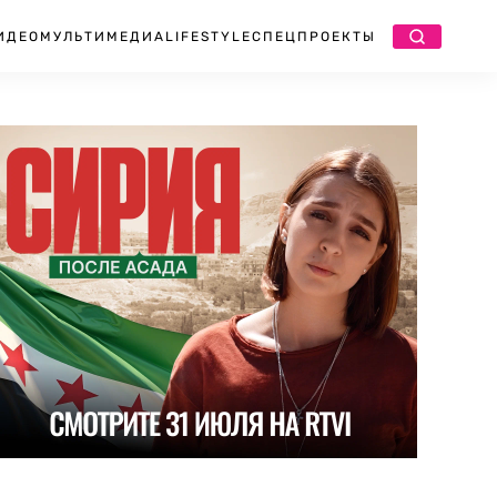
ИДЕО
МУЛЬТИМЕДИА
LIFESTYLE
СПЕЦПРОЕКТЫ