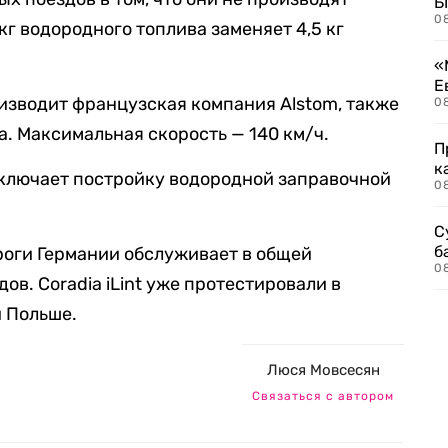
Б
0
кг водородного топлива заменяет 4,5 кг
«
Е
роизводит французская компания Alstom, также
0
. Максимальная скорость — 140 км/ч.
П
к
включает постройку водородной заправочной
0
С
б
роги Германии обслуживает в общей
0
ов. Coradia iLint уже протестировали в
 Польше.
Люся Мовсесян
Связаться с автором