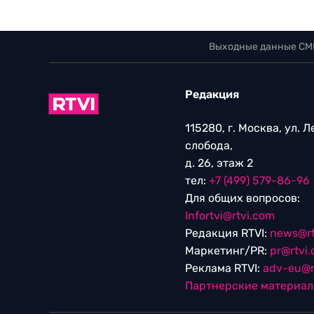
Выходные данные СМ
Редакция
115280, г. Москва, ул. 
слобода,
д. 26, этаж 2
тел:
+7 (499) 579-86-96
Для общих вопросов:
Infortvi@rtvi.com
Редакция RTVI:
news@rt
Маркетинг/PR:
pr@rtvi
Реклама RTVI:
adv-eu@r
Партнерские материа