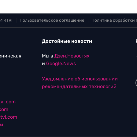
И RTVI
|
Пользовательское соглашение
|
Политика обработки
Достойные новости
Ленинская
Мы в
Дзен.Новостях
и
Google.News
Уведомление об использовании
рекомендательных технологий
vi.com
.com
tvi.com
лы