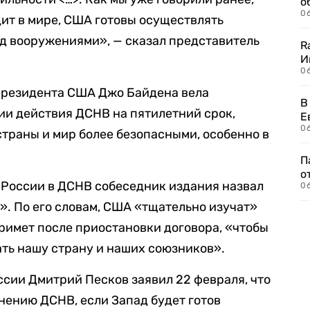
о
06
дит в мире, США готовы осуществлять
д вооружениями», — сказал представитель
R
И
0
 президента США Джо Байдена вела
В
ии действия ДСНВ на пятилетний срок,
Е
06
страны и мир более безопасными, особенно в
П
о
 России в ДСНВ собеседник издания назвал
06
. По его словам, США «тщательно изучат»
римет после приостановки договора, «чтобы
ать нашу страну и наших союзников».
сии Дмитрий Песков заявил 22 февраля, что
нению ДСНВ, если Запад будет готов