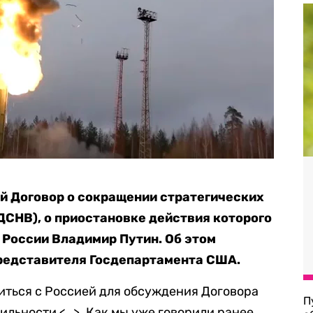
й Договор о сокращении стратегических
СНВ), о приостановке действия которого
 России Владимир Путин. Об этом
редставителя Госдепартамента США.
иться с Россией для обсуждения Договора
П
бильности
<…>
. Как мы уже говорили ранее,