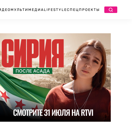
ИДЕО
МУЛЬТИМЕДИА
LIFESTYLE
СПЕЦПРОЕКТЫ