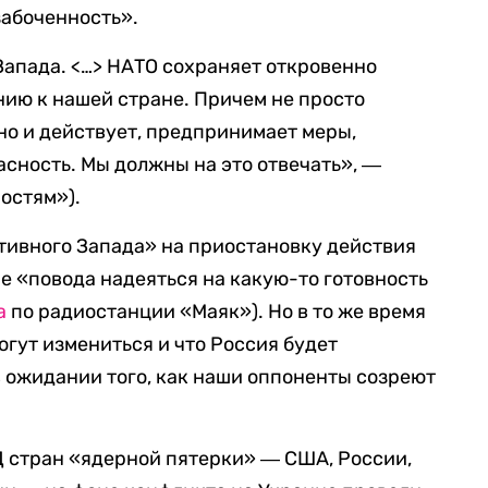
забоченность».
Запада.
<…>
НАТО сохраняет откровенно
ию к нашей стране. Причем не просто
но и действует, предпринимает меры,
асность. Мы должны на это отвечать», ―
остям»).
ктивного Запада» на приостановку действия
е «повода надеяться на какую-то готовность
а
по радиостанции «Маяк»). Но в то же время
могут измениться и что Россия будет
 ожидании того, как наши оппоненты созреют
Д стран «ядерной пятерки» ― США, России,