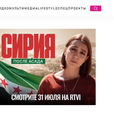
ИДЕО
МУЛЬТИМЕДИА
LIFESTYLE
СПЕЦПРОЕКТЫ