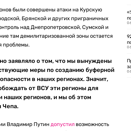
гионов были совершены атаки на Курскую
«
ородской, Брянской и других приграничных
п
0
контроль над Днепропетровской, Сумской и
ние там демилитаризованной зоны остается
9
п
я проблемы.
0
но заявляло о том, что мы вынуждены
П
з
ствующие меры по созданию буферной
0
опасности в наших регионах. Значит,
бождать от ВСУ эти регионы для
 наших регионов, и мы об этом
 Чепа.
сии Владимир Путин
допустил
возможность