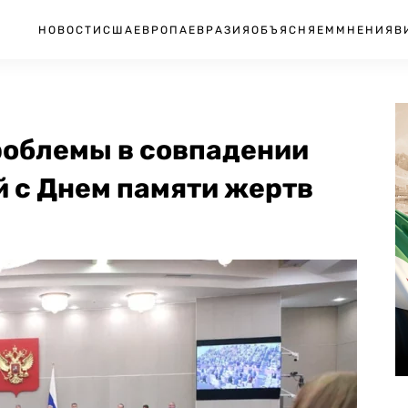
НОВОСТИ
США
ЕВРОПА
ЕВРАЗИЯ
ОБЪЯСНЯЕМ
МНЕНИЯ
В
роблемы в совпадении
й с Днем памяти жертв