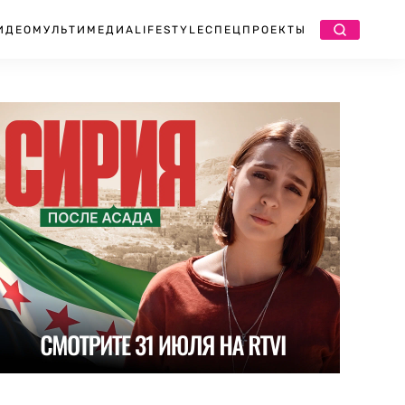
ИДЕО
МУЛЬТИМЕДИА
LIFESTYLE
СПЕЦПРОЕКТЫ