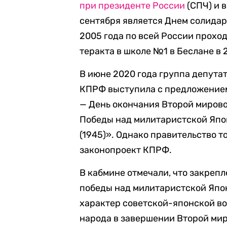
при президенте России
(СПЧ) и 
сентября является Днем солидарн
2005 года по всей России прохо
теракта в школе №1 в Беслане в 
В июне 2020 года группа депута
КПРФ выступила с предложением
— День окончания Второй мировой
Победы над милитаристской Япо
(1945)». Однако правительство т
законопроект КПРФ.
В кабмине отмечали, что закреп
победы над милитаристской Япо
характер советской-японской во
народа в завершении Второй мир