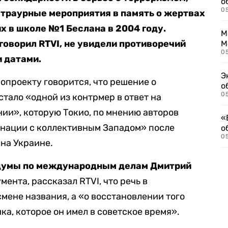
о
0
т траурные мероприятия в память о жертвах
их в школе №1 Беслана в 2004 году.
М
говорил RTVI, не увидели противоречий
М
05
 датами.
Э
опроекту говорится, что решение о
о
05
тало «одной из контрмер в ответ на
ии», которую Токио, по мнению авторов
«
инации с коллективным Западом» после
о
05
на Украине.
думы по международным делам Дмитрий
мента, рассказал RTVI, что речь в
смене названия, а «о восстановлении того
а, которое он имел в советское время».