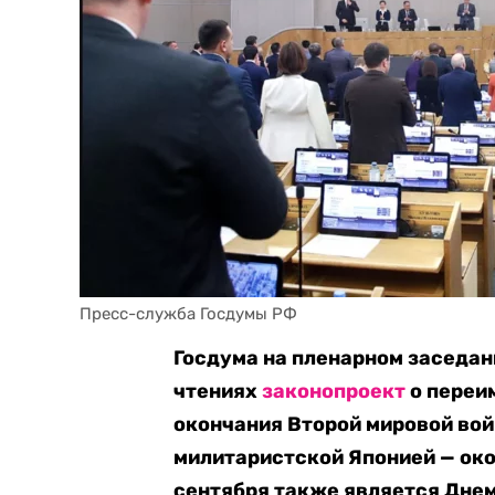
Пресс-служба Госдумы РФ
Госдума на пленарном заседан
чтениях
законопроект
о переи
окончания Второй мировой вой
милитаристской Японией — око
сентября также является Днем