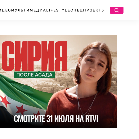
ИДЕО
МУЛЬТИМЕДИА
LIFESTYLE
СПЕЦПРОЕКТЫ