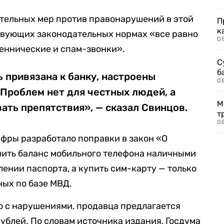
тельных мер против правонарушений в этой
П
к
ствующих законодательных нормах «все равно
0
ннические и спам-звонки».
С
б
ь привязана к банку, настроены
0
Проблем нет для честных людей, а
М
ть препятствия», — сказал Свинцов.
т
0
фры разработало поправки в закон «О
нить баланс мобильного телефона наличными
ении паспорта, а купить сим-карту — только
ых по базе МВД.
ю с нарушениями, продавца предлагается
рублей. По словам источника издания, Госдума