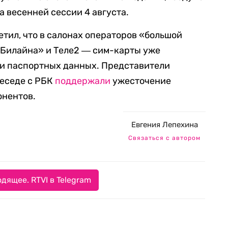
а весенней сессии 4 августа.
етил, что в салонах операторов «большой
«Билайна» и Теле2 ― сим-карты уже
ки паспортных данных. Представители
еседе с РБК
поддержали
ужесточение
онентов.
Евгения Лепехина
Связаться с автором
дящее. RTVI в Telegram