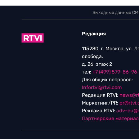
Выходные данные СМ
Редакция
115280, г. Москва, ул. 
слобода,
д. 26, этаж 2
тел:
+7 (499) 579-86-96
Для общих вопросов:
Infortvi@rtvi.com
Редакция RTVI:
news@rt
Маркетинг/PR:
pr@rtvi
Реклама RTVI:
adv-eu@r
Партнерские материа