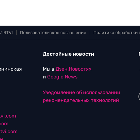
И RTVI
|
Пользовательское соглашение
|
Политика обработки
Достойные новости
Ленинская
Мы в
Дзен.Новостях
и
Google.News
Уведомление об использовании
рекомендательных технологий
vi.com
.com
tvi.com
лы