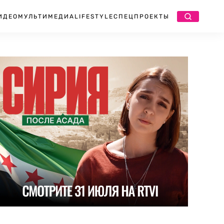
ИДЕО
МУЛЬТИМЕДИА
LIFESTYLE
СПЕЦПРОЕКТЫ