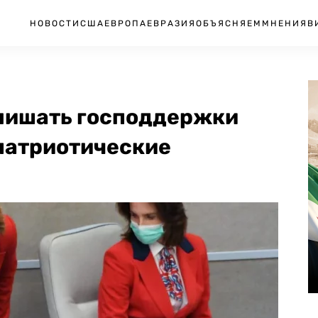
НОВОСТИ
США
ЕВРОПА
ЕВРАЗИЯ
ОБЪЯСНЯЕМ
МНЕНИЯ
В
лишать господдержки
ипатриотические