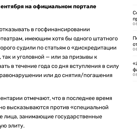
сентября на официальном портале
С
п
08
отказывать в госфинансировании
театрам, имеющим хотя бы одного штатного
П
о
торого судили по статьям о «дискредитации
08
так и уголовной — или за призывы к
«
ать в течение года со дня вступления в силу
ф
равонарушении или до снятия/погашения
0
ентарии отмечают, что в последнее время
чно высказываются против «специальной
ые лица, занимающие государственные
ую элиту.