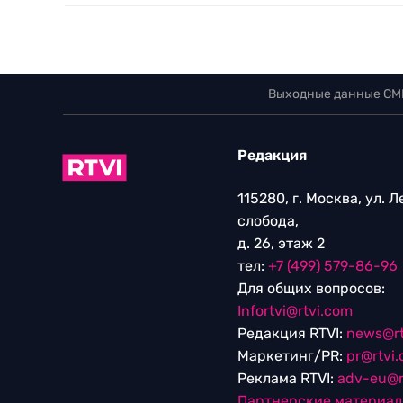
Выходные данные СМ
Редакция
115280, г. Москва, ул. 
слобода,
д. 26, этаж 2
тел:
+7 (499) 579-86-96
Для общих вопросов:
Infortvi@rtvi.com
Редакция RTVI:
news@rt
Маркетинг/PR:
pr@rtvi
Реклама RTVI:
adv-eu@r
Партнерские материа