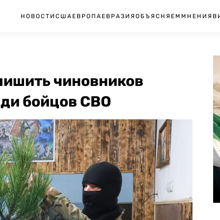
НОВОСТИ
США
ЕВРОПА
ЕВРАЗИЯ
ОБЪЯСНЯЕМ
МНЕНИЯ
В
лишить чиновников
ади бойцов СВО