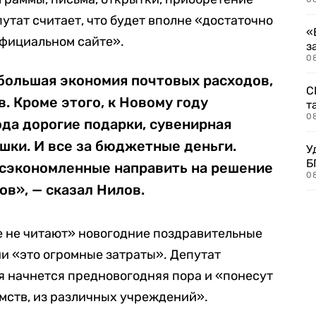
утат считает, что будет вполне «достаточно
«
официальном сайте».
з
08
 большая экономия почтовых расходов,
С
. Кроме этого, к Новому году
т
0
да дорогие подарки, сувенирная
шки. И все за бюджетные деньги.
У
Б
 сэкономленные направить на решение
0
в», — сказал Нилов.
е не читают» новогодние поздравительные
ии «это огромные затраты». Депутат
я начнется предновогодняя пора и «понесут
омств, из различных учреждений».