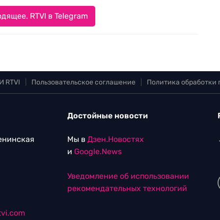
дящее. RTVI в Telegram
И RTVI
|
Пользовательское соглашение
|
Политика обработки
Достойные новости
Ленинская
Мы в
Дзен.Новостях
и
Google.News
Уведомление об использовании
рекомендательных технологий
vi.com