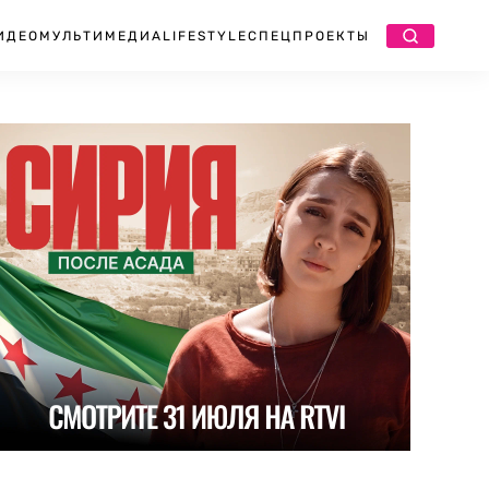
ИДЕО
МУЛЬТИМЕДИА
LIFESTYLE
СПЕЦПРОЕКТЫ