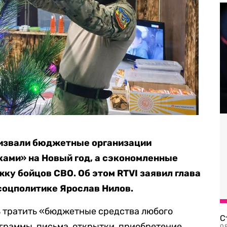
извали бюджетные организации
рками» на Новый год, а сэкономленные
ку бойцов СВО. Об этом RTVI заявил глава
 соцполитике Ярослав Нилов.
ть тратить «бюджетные средства любого
С
граммы, письма, открытки, приобретение
08