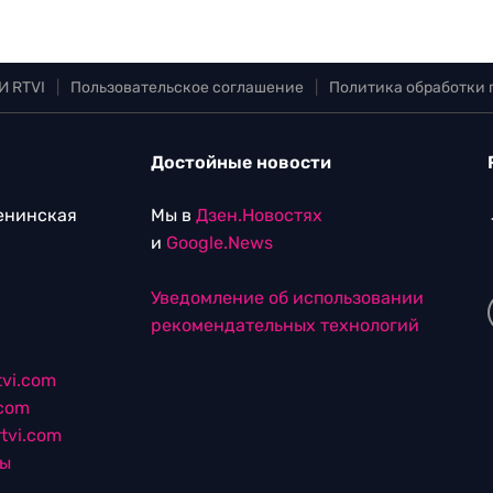
И RTVI
|
Пользовательское соглашение
|
Политика обработки
Достойные новости
Ленинская
Мы в
Дзен.Новостях
и
Google.News
Уведомление об использовании
рекомендательных технологий
vi.com
.com
tvi.com
лы