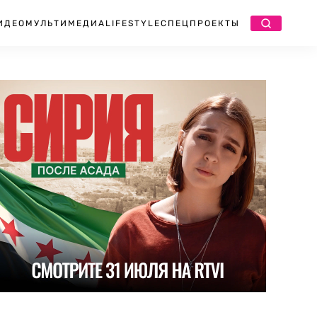
ИДЕО
МУЛЬТИМЕДИА
LIFESTYLE
СПЕЦПРОЕКТЫ