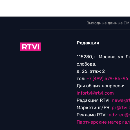
Выходные данные СМ
Редакция
115280, г. Москва, ул. 
слобода,
д. 26, этаж 2
тел:
+7 (499) 579-86-96
Для общих вопросов:
Infortvi@rtvi.com
Редакция RTVI:
news@rt
Маркетинг/PR:
pr@rtvi
Реклама RTVI:
adv-eu@r
Партнерские материа