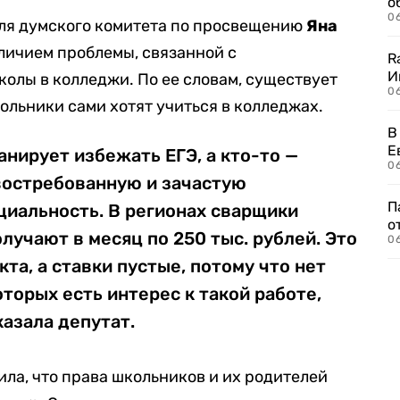
о
06
ля думского комитета по просвещению
Яна
аличием проблемы, связанной с
R
И
олы в колледжи. По ее словам, существует
0
ольники сами хотят учиться в колледжах.
В
Е
анирует избежать ЕГЭ, а кто-то —
06
востребованную и зачастую
П
иальность. В регионах сварщики
о
лучают в месяц по 250 тыс. рублей. Это
06
та, а ставки пустые, потому что нет
оторых есть интерес к такой работе,
казала депутат.
ила, что права школьников и их родителей