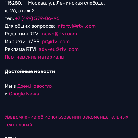
115280, г. Москва, ул. Ленинская слобода,
д. 26, этаж 2
тел:
+7 (499) 579-86-96
Для общих вопросов:
Infortvi@rtvi.com
Редакция RTVI:
news@rtvi.com
Маркетинг/PR:
pr@rtvi.com
Реклама RTVI:
adv-eu@rtvi.com
Партнерские материалы
Достойные новости
Мы в
Дзен.Новостях
и
Google.News
Уведомление об использовании рекомендательных
технологий