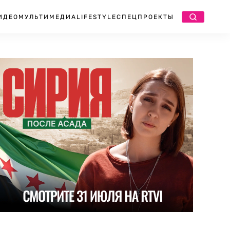
ИДЕО
МУЛЬТИМЕДИА
LIFESTYLE
СПЕЦПРОЕКТЫ