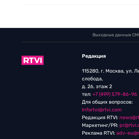
Выходные данные СМ
Редакция
115280, г. Москва, ул. 
слобода,
д. 26, этаж 2
тел:
+7 (499) 579-86-96
Для общих вопросов:
Infortvi@rtvi.com
Редакция RTVI:
news@rt
Маркетинг/PR:
pr@rtvi
Реклама RTVI:
adv-eu@r