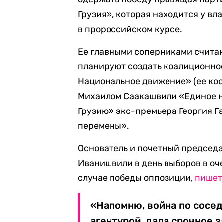
Грузия», которая находится у вл
в пророссийском курсе.
Ее главными соперниками счита
планируют создать коалиционное
Национальное движение» (ее ко
Михаилом Саакашвили «Единое н
Грузию» экс-премьера Георгия Г
перемены».
Основатель и почетный председ
Иванишвили в день выборов в оч
случае победы оппозиции,
пише
«Напомню, война по сосед
агентурой, дала срочное 