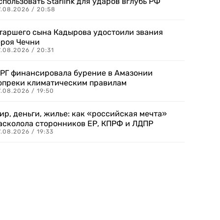
спользовать Starlink для ударов вглубь РФ
7.08.2026 / 20:58
таршего сына Кадырова удостоили звания
ероя Чечни
.08.2026 / 20:31
РГ финансировала бурение в Амазонии
опреки климатическим правилам
.08.2026 / 19:50
ир, деньги, жилье: как «российская мечта»
асколола сторонников ЕР, КПРФ и ЛДПР
.08.2026 / 19:33