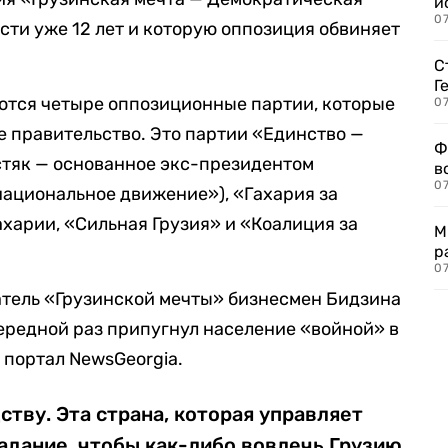
и
0
асти уже 12 лет и которую оппозиция обвиняет
С
Г
ются четыре оппозиционные партии, которые
07
 правительство. Это партии «Единство —
Ф
стяк — основанное экс-президентом
в
07
ациональное движение»), «Гахария за
ахарии, «Сильная Грузия» и «Коалиция за
М
р
07
атель «Грузинской мечты» бизнесмен Бидзина
ередной раз припугнул население «войной» в
т
портал NewsGeorgia.
ству. Эта страна, которая управляет
задание, чтобы как-либо вовлечь Грузию