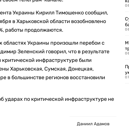
к
0
дента Украины Кирилл Тимошенко сообщил,
С
тября в Харьковской области возобновлено
б
%, работы продолжаются.
0
их областях Украины произошли перебои с
М
т
димир Зеленский говорил, что в результате
0
й критической инфраструктуре были
П
ены Харьковская, Сумская, Донецкая,
у
ре в большинстве регионов восстановили
07
б ударах по критической инфраструктуре не
Даниил Адамов