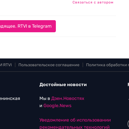
Связаться с автором
дящее. RTVI в Telegram
И RTVI
|
Пользовательское соглашение
|
Политика обработки
Достойные новости
Ленинская
Мы в
Дзен.Новостях
и
Google.News
Уведомление об использовании
рекомендательных технологий