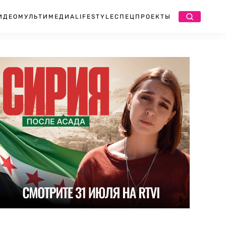
ИДЕО
МУЛЬТИМЕДИА
LIFESTYLE
СПЕЦПРОЕКТЫ