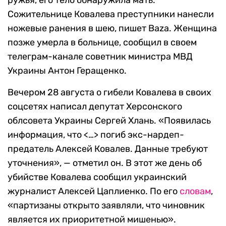
ружья, его тело обнаружила мать.
Сожительнице Ковалева преступники нанесли
ножевые ранения в шею, пишет Baza. Женщина
позже умерла в больнице, сообщил в своем
телеграм-канале советник министра МВД
Украины Антон Геращенко.
Вечером 28 августа о гибели Ковалева в своих
соцсетях написал депутат Херсонского
облсовета Украины Сергей Хлань. «Появилась
информация, что <…> погиб экс-нардеп-
предатель Алексей Ковалев. Данные требуют
уточнения», — отметил он. В этот же день об
убийстве Ковалева сообщил украинский
журналист Алексей Цаплиенко. По его
словам
,
«партизаны открыто заявляли, что чиновник
является их приоритетной мишенью».