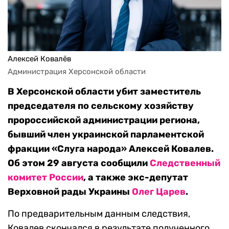
Алексей Ковалёв
Администрация Херсонской области
В Херсонской области убит заместитель
председателя по сельскому хозяйству
пророссийской администрации региона,
бывший член украинской парламентской
фракции
«
Слуга
народа
» Алексей Ковалев.
Об этом 29 августа сообщили
Следственный
комитет России
, а также
экс-депутат
Верховной рады Украины
Олег Царев
.
По предварительным данным следствия,
Ковалев скончался в результате полученного