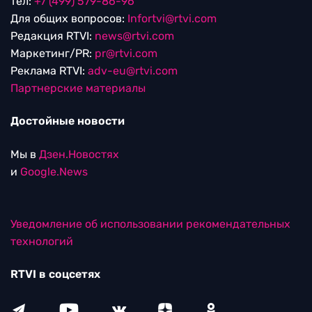
тел:
+7 (499) 579-86-96
Для общих вопросов:
Infortvi@rtvi.com
Редакция RTVI:
news@rtvi.com
Маркетинг/PR:
pr@rtvi.com
Реклама RTVI:
adv-eu@rtvi.com
Партнерские материалы
Достойные новости
Мы в
Дзен.Новостях
и
Google.News
Уведомление об использовании рекомендательных
технологий
RTVI в соцсетях