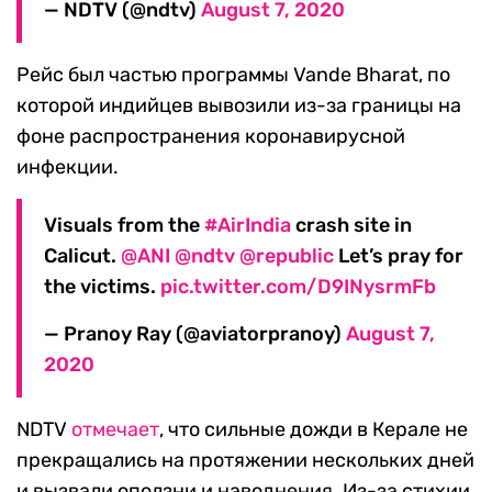
— NDTV (@ndtv)
August 7, 2020
Рейс был частью программы Vande Bharat, по
которой индийцев вывозили из-за границы на
фоне распространения коронавирусной
инфекции.
Visuals from the
#AirIndia
crash site in
Calicut.
@ANI
@ndtv
@republic
Let’s pray for
the victims.
pic.twitter.com/D9INysrmFb
— Pranoy Ray (@aviatorpranoy)
August 7,
2020
NDTV
отмечает
, что сильные дожди в Керале не
прекращались на протяжении нескольких дней
и вызвали оползни и наводнения. Из-за стихии