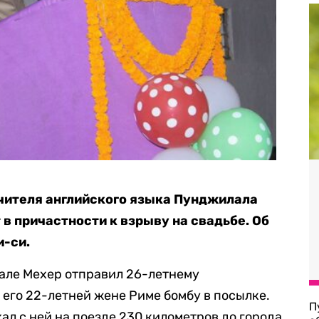
чителя английского языка Пунджилала
в причастности к взрыву на свадьбе. Об
и-си.
рале Мехер отправил 26-летнему
 его 22-летней жене Риме бомбу в посылке.
П
ал с ней на поезде 230 километров до города