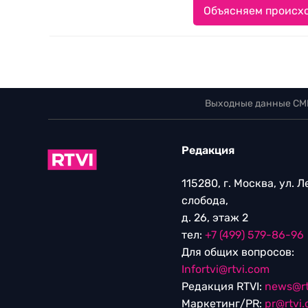
Объясняем происхо
Выходные данные СМ
Редакция
115280, г. Москва, ул. 
слобода,
д. 26, этаж 2
тел:
+7 (499) 579-86-96
Для общих вопросов:
Infortvi@rtvi.com
Редакция RTVI:
news@rt
Маркетинг/PR:
pr@rtvi