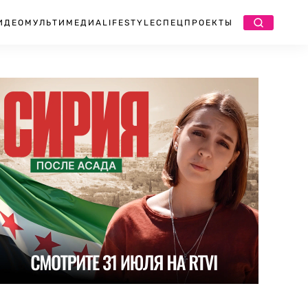
ИДЕО
МУЛЬТИМЕДИА
LIFESTYLE
СПЕЦПРОЕКТЫ