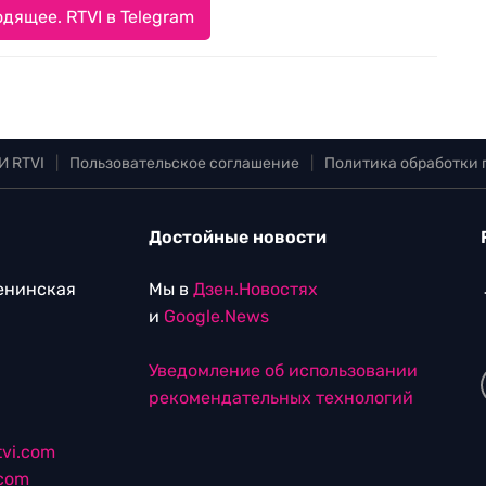
дящее. RTVI в Telegram
И RTVI
|
Пользовательское соглашение
|
Политика обработки
Достойные новости
Ленинская
Мы в
Дзен.Новостях
и
Google.News
Уведомление об использовании
рекомендательных технологий
vi.com
.com