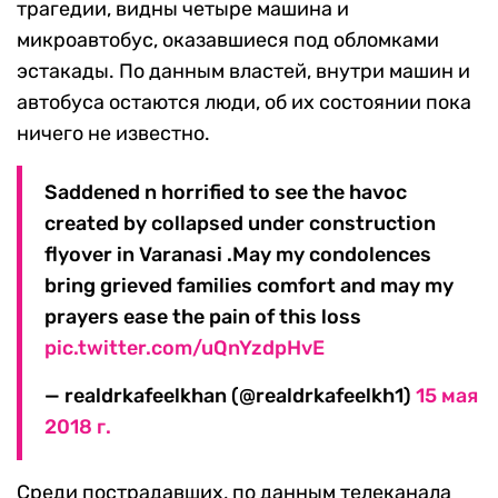
трагедии, видны четыре машина и
микроавтобус, оказавшиеся под обломками
эстакады. По данным властей, внутри машин и
автобуса остаются люди, об их состоянии пока
ничего не известно.
Saddened n horrified to see the havoc
created by collapsed under construction
flyover in Varanasi .May my condolences
bring grieved families comfort and may my
prayers ease the pain of this loss
pic.twitter.com/uQnYzdpHvE
— realdrkafeelkhan (@realdrkafeelkh1)
15 мая
2018 г.
Среди пострадавших, по данным телеканала