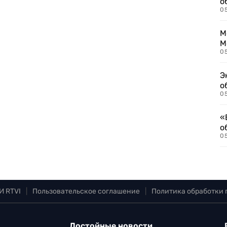
о
0
М
М
05
Э
о
05
«
о
05
И RTVI
|
Пользовательское соглашение
|
Политика обработки
Достойные новости