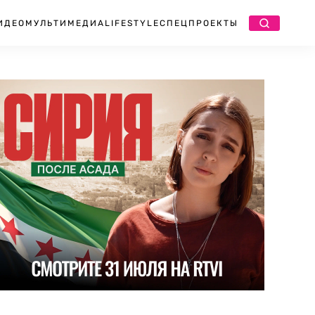
ИДЕО
МУЛЬТИМЕДИА
LIFESTYLE
СПЕЦПРОЕКТЫ