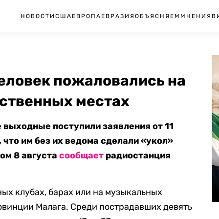
НОВОСТИ
США
ЕВРОПА
ЕВРАЗИЯ
ОБЪЯСНЯЕМ
МНЕНИЯ
В
человек пожаловались на
ственных местах
 выходные поступили заявления от 11
 что им без их ведома сделали «укол»
том 8 августа
сообщает
радиостанция
ых клубах, барах или на музыкальных
овинции Малага. Среди пострадавших девять