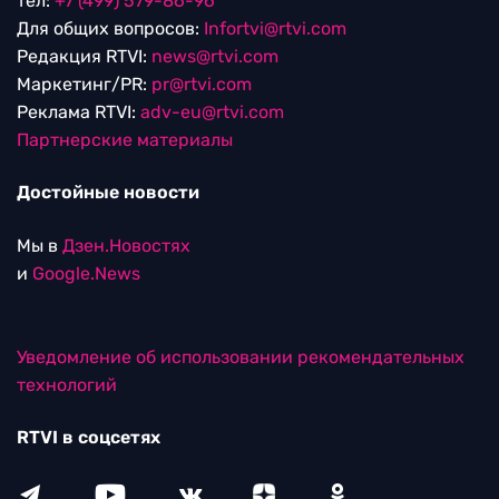
тел:
+7 (499) 579-86-96
Для общих вопросов:
Infortvi@rtvi.com
Редакция RTVI:
news@rtvi.com
Маркетинг/PR:
pr@rtvi.com
Реклама RTVI:
adv-eu@rtvi.com
Партнерские материалы
Достойные новости
Мы в
Дзен.Новостях
и
Google.News
Уведомление об использовании рекомендательных
технологий
RTVI в соцсетях