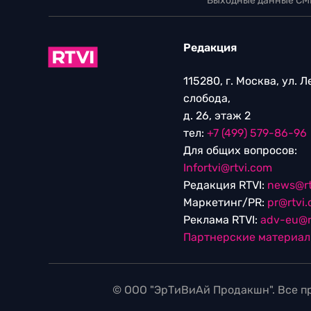
Выходные данные СМ
Редакция
115280, г. Москва, ул. 
слобода,
д. 26, этаж 2
тел:
+7 (499) 579-86-96
Для общих вопросов:
Infortvi@rtvi.com
Редакция RTVI:
news@rt
Маркетинг/PR:
pr@rtvi
Реклама RTVI:
adv-eu@r
Партнерские материа
© ООО "ЭрТиВиАй Продакшн". Все пр