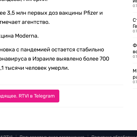
и
0
е 3,5 млн первых доз вакцины Pfizer и
С
отмечает агентство.
Г
07
кцина Moderna.
Ф
ановка с пандемией остается стабильно
в
07
онавируса в Израиле выявлено более 700
,1 тысячи человек умерли.
М
р
07
дящее. RTVI в Telegram