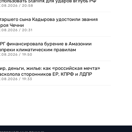
спользовать Starlink для ударов вглубь РФ
7.08.2026 / 20:58
таршего сына Кадырова удостоили звания
ероя Чечни
.08.2026 / 20:31
РГ финансировала бурение в Амазонии
опреки климатическим правилам
.08.2026 / 19:50
ир, деньги, жилье: как «российская мечта»
асколола сторонников ЕР, КПРФ и ЛДПР
.08.2026 / 19:33