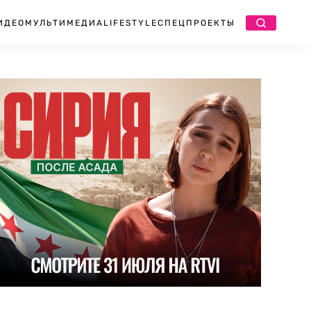
ИДЕО
МУЛЬТИМЕДИА
LIFESTYLE
СПЕЦПРОЕКТЫ