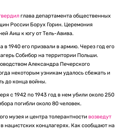
твердил
глава департамента общественных
щин России Борух Горин. Церемония
ей Аиш к югу от Тель-Авива.
а в 1940 его призвали в армию. Через год его
лагерь Собибор на территории Польши.
уководством Александра Печерского
Тогда некоторым узникам удалось сбежать и
ть до конца войны.
еря с 1942 по 1943 год в нем убили около 250
ибора погибли около 80 человек.
ого музея и центра толерантности
возведут
в нацистских концлагерях. Как сообщают на