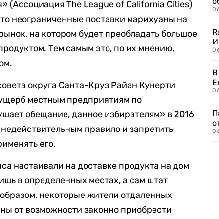
о
(Ассоциация The League of California Cities)
06
что неограниченные поставки марихуаны на
R
ынок, на котором будет преобладать большое
И
продуктом. Тем самым это, по их мнению,
0
ом.
В
Е
совета округа Санта-Круз Райан Кунерти
06
т ущерб местным предприятиям по
П
ушает обещание, данное избирателям» в 2016
о
ь недействительным правило и запретить
06
именять его.
са настаивали на доставке продукта на дом
лишь в определенных местах, а сам штат
 образом, некоторые жители отдаленных
аны от возможности законно приобрести