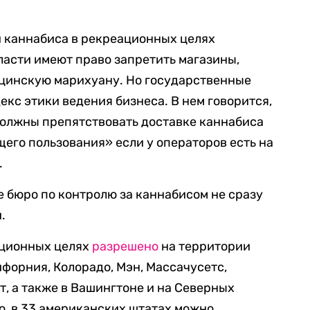
ии каннабиса в рекреационных целях
ласти имеют право запретить магазины,
ицинскую марихуану. Но государственные
екс этики ведения бизнеса. В нем говорится,
должны препятствовать доставке каннабиса
щего пользования» если у операторов есть на
.
е бюро по контролю за каннабисом не сразу
.
ационных целях
разрешено
на территории
ифорния, Колорадо, Мэн, Массачусетс,
т, а также в Вашингтоне и на Северных
о, в 33 американских штатах можно