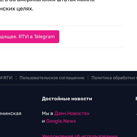
нских целях.
дящее. RTVI в Telegram
И RTVI
|
Пользовательское соглашение
|
Политика обработки
Достойные новости
Ленинская
Мы в
Дзен.Новостях
и
Google.News
Уведомление об использовании