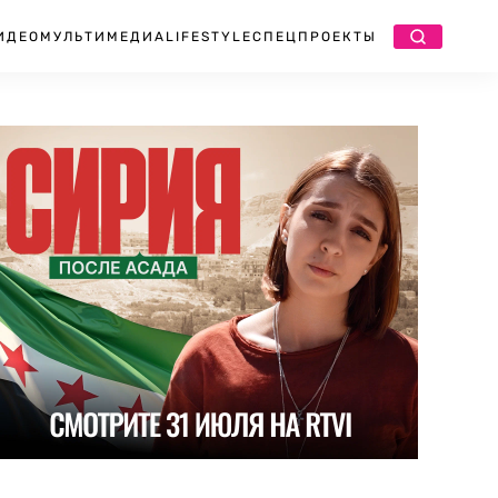
ИДЕО
МУЛЬТИМЕДИА
LIFESTYLE
СПЕЦПРОЕКТЫ