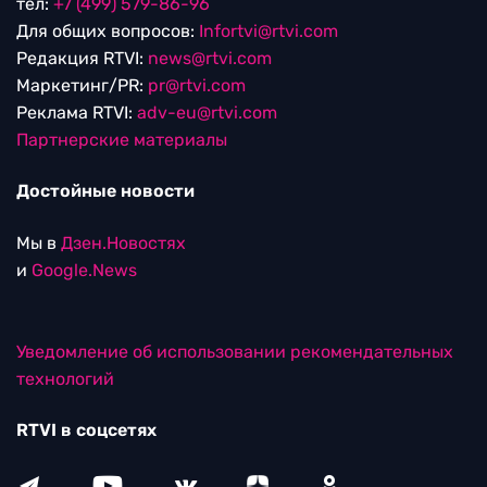
тел:
+7 (499) 579-86-96
Для общих вопросов:
Infortvi@rtvi.com
Редакция RTVI:
news@rtvi.com
Маркетинг/PR:
pr@rtvi.com
Реклама RTVI:
adv-eu@rtvi.com
Партнерские материалы
Достойные новости
Мы в
Дзен.Новостях
и
Google.News
Уведомление об использовании рекомендательных
технологий
RTVI в соцсетях