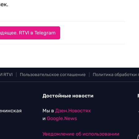
век.
дящее. RTVI в Telegram
И RTVI
|
Пользовательское соглашение
|
Политика обработки
Достойные новости
Ленинская
Мы в
Дзен.Новостях
и
Google.News
Уведомление об использовании