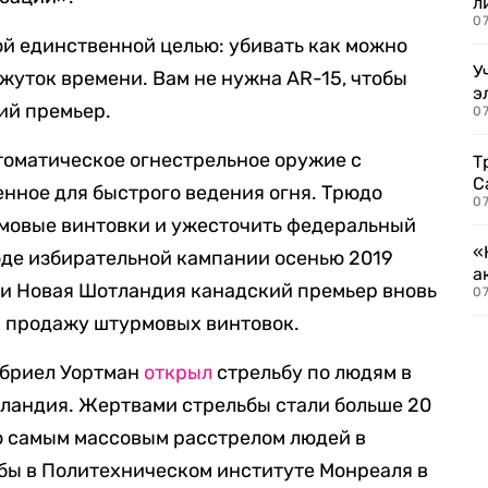
л
07
ой единственной целью: убивать как можно
У
жуток времени. Вам не нужна AR-15, чтобы
э
ий премьер.
07
томатическое огнестрельное оружие с
Т
С
нное для быстрого ведения огня. Трюдо
07
рмовые винтовки и ужесточить федеральный
«
оде избирательной кампании осенью 2019
а
ии Новая Шотландия канадский премьер вновь
07
а продажу штурмовых винтовок.
Гэбриел Уортман
открыл
стрельбу по людям в
ландия. Жертвами стрельбы стали больше 20
о самым массовым расстрелом людей в
бы в Политехническом институте Монреаля в