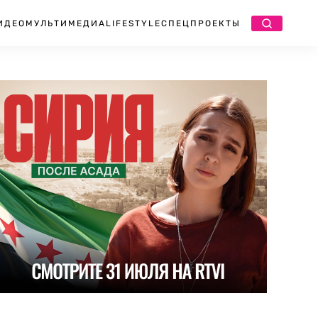
ИДЕО
МУЛЬТИМЕДИА
LIFESTYLE
СПЕЦПРОЕКТЫ