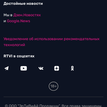
Достойные новости
Мы в
Дзен.Новостях
и
Google.News
Уведомление об использовании рекомендательных
технологий
RTVI в соцсетях
18+
© ООО "ЭрТиВиАй Продакшн". Все права защищены.