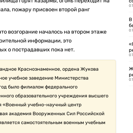
училища горят казармы, огонь переходит на
с
07
ала, пожару присвоен второй ранг
В
б
07
 что возгорание началось на втором этаже
рительной информации, это
«
ых о пострадавших пока нет.
р
07
Ж
мандное Краснознаменное, ордена Жукова
р
ное учебное заведение Министерства
07
 год было филиалом федерального
енного образовательного учреждения высшего
я «Военный учебно-научный центр
вая академия Вооруженных Сил Российской
 является самостоятельным военным учебным