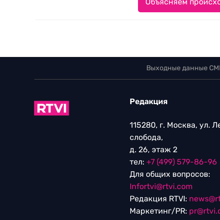
Объясняем происхо
Выходные данные СМ
Редакция
115280, г. Москва, ул. 
слобода,
д. 26, этаж 2
тел:
+7 (499) 579-86-96
Для общих вопросов:
Infortvi@rtvi.com
Редакция RTVI:
news@rt
Маркетинг/PR:
pr@rtvi