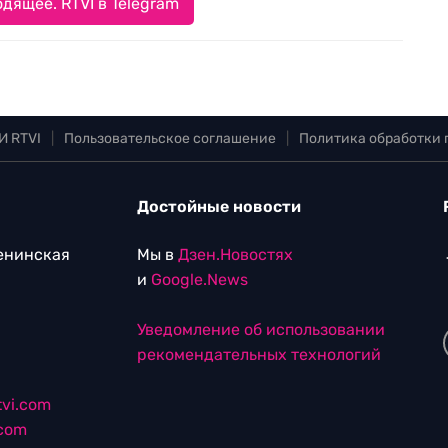
дящее. RTVI в Telegram
И RTVI
|
Пользовательское соглашение
|
Политика обработки
Достойные новости
Ленинская
Мы в
Дзен.Новостях
и
Google.News
Уведомление об использовании
рекомендательных технологий
vi.com
.com