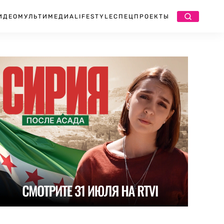
ИДЕО
МУЛЬТИМЕДИА
LIFESTYLE
СПЕЦПРОЕКТЫ