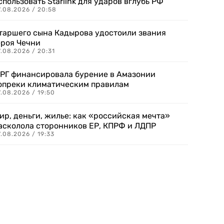
спользовать Starlink для ударов вглубь РФ
7.08.2026 / 20:58
таршего сына Кадырова удостоили звания
ероя Чечни
.08.2026 / 20:31
РГ финансировала бурение в Амазонии
опреки климатическим правилам
.08.2026 / 19:50
ир, деньги, жилье: как «российская мечта»
асколола сторонников ЕР, КПРФ и ЛДПР
.08.2026 / 19:33