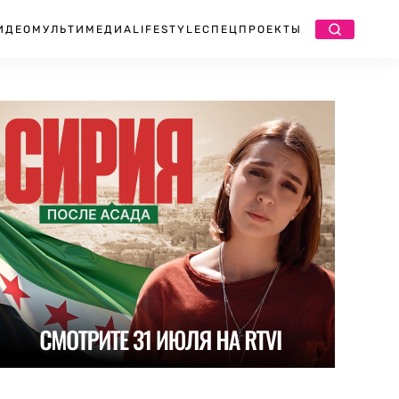
ИДЕО
МУЛЬТИМЕДИА
LIFESTYLE
СПЕЦПРОЕКТЫ