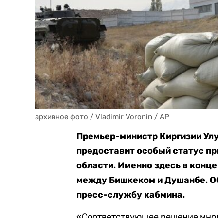
архивное фото / Vladimir Voronin / AP
Премьер-министр Киргизии Улу
предоставит особый статус п
области. Именно здесь в конц
между Бишкеком и Душанбе. О
пресс-службу кабмина.
«Соответствующее решение мною