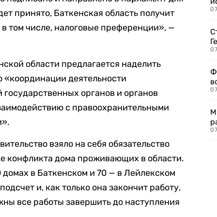
и
0
дет принято, Баткенская область получит
 в том числе, налоговые преференции», —
С
Г
07
енской области предлагается наделить
Ф
о «координации деятельности
в
07
 государственных органов и органов
взаимодействию с правоохранительными
М
и».
р
07
вительство взяло на себя обязательство
де конфликта дома проживающих в области.
0 домах в Баткенском и 70 — в Лейлекском
подсчет и, как только она закончит работу,
жны все работы завершить до наступления