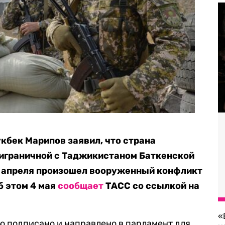
кбек Марипов заявил, что страна
риграничной с Таджикистаном Баткенской
е апреля произошел вооруженный конфликт
б этом 4 мая
сообщает
ТАСС со ссылкой на
«
 подписано и направлено в парламент для