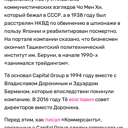
коммунистических взглядов Чо Мен Хи,
который бежал в СССР, а в 1938 году был
расстрелян НКВД по обвинению в шпионаже в
пользу Японии и реабилитирован посмертно.
На портале компании сказано, что бизнесмен
окончил Ташкентский политехнический
институт им. Беруни, в начале 1990-х
«занимался трейдингом».
Тё основал Capital Group в 1994 году вместе с
Владиславом Дорониным и Эдуардом
Берманом, которые впоследствии покинули
компанию. В 2016 году Тё
возглавил
совет
директоров вместо Доронина.
Перед этим, как
писал
«Коммерсантъ»,
связанные с Capital Group сделки совершала не