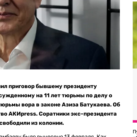
нил приговор бывшему президенту
сужденному на 11 лет тюрьмы по делу о
юрьмы вора в законе Азиза Батукаева. Об
тво АКИpress. Соратники экс-президента
освободили из колонии.
П
амбаеву было вынесено 13 февраля. Как