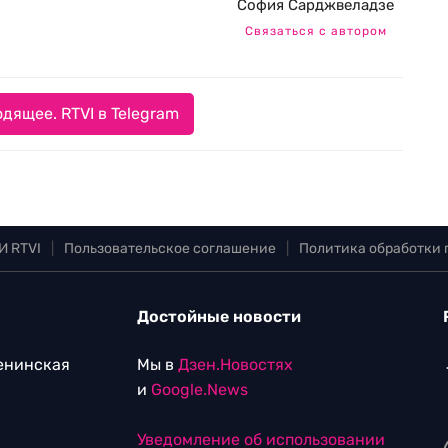
София Сарджвеладзе
Связаться с автором
дящее. RTVI в Telegram
И RTVI
|
Пользовательское соглашение
|
Политика обработки
Достойные новости
Ленинская
Мы в
Дзен.Новостях
и
Google.News
Уведомление об использовании