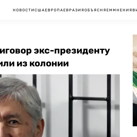
НОВОСТИ
США
ЕВРОПА
ЕВРАЗИЯ
ОБЪЯСНЯЕМ
МНЕНИЯ
В
риговор экс-президенту
или из колонии