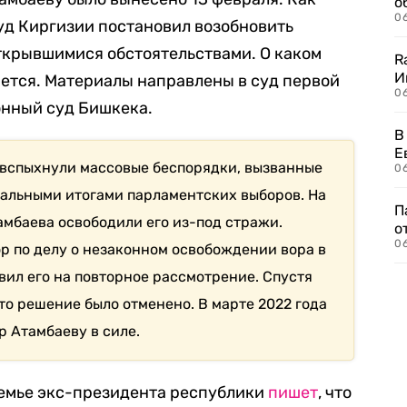
о
06
уд Киргизии постановил возобновить
открывшимися обстоятельствами. О каком
R
И
яется. Материалы направлены в суд первой
0
нный суд Бишкека.
В
Е
и вспыхнули массовые беспорядки, вызванные
06
альными итогами парламентских выборов. На
П
амбаева освободили его из-под стражи.
о
06
р по делу о незаконном освобождении вора в
вил его на повторное рассмотрение. Спустя
 это решение было отменено. В марте 2022 года
р Атамбаеву в силе.
семье экс-президента республики
пишет
, что