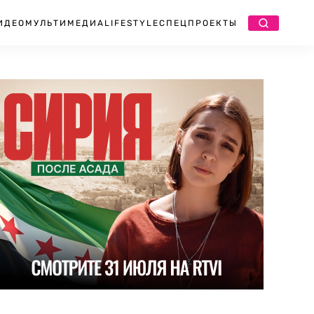
ИДЕО
МУЛЬТИМЕДИА
LIFESTYLE
СПЕЦПРОЕКТЫ