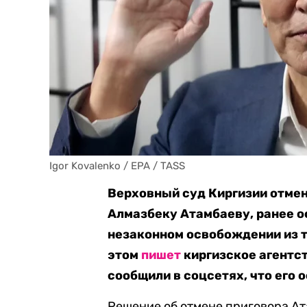
Igor Kovalenko / EPA / TASS
Верховный суд Киргизии отме
Алмазбеку Атамбаеву, ранее о
незаконном освобождении из т
этом
пишет
киргизское агентс
сообщили в соцсетях, что его 
Решение об отмене приговора Ат